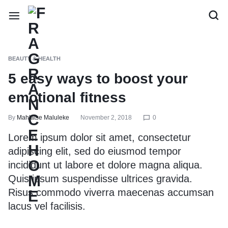
BEAUTY & HEALTH
5 easy ways to boost your
emotional fitness
By
Mahlatse Maluleke
November 2, 2018
0
Lorem ipsum dolor sit amet, consectetur
adipiscing elit, sed do eiusmod tempor
incididunt ut labore et dolore magna aliqua.
Quis ipsum suspendisse ultrices gravida.
Risus commodo viverra maecenas accumsan
lacus vel facilisis.